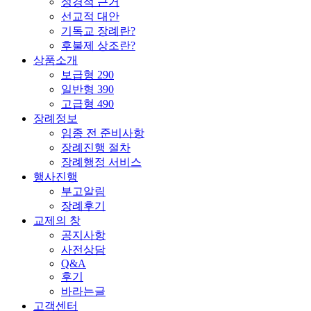
성경적 근거
선교적 대안
기독교 장례란?
후불제 상조란?
상품소개
보급형 290
일반형 390
고급형 490
장례정보
임종 전 준비사항
장례진행 절차
장례행정 서비스
행사진행
부고알림
장례후기
교제의 창
공지사항
사전상담
Q&A
후기
바라는글
고객센터